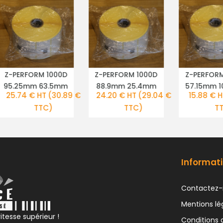
Z-PERFORM 1000D
Z-PERFORM 1000D
Z-PERFORM
PLUS DE DÉTAILS
PLUS DE DÉTAILS
PLUS DE DÉ
95.25mm 63.5mm
88.9mm 25.4mm
57.15mm 1
25.74 € HT
(30.89 €
24.20 € HT
(29.04 €
15.88 € H
TTC)
TTC)
TT
Informati
Contactez-
Mentions lé
itesse supérieur !
Conditions 