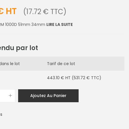
 € HT
(17.72 € TTC)
FORM 1000D 51mm 34mm
LIRE LA SUITE
endu par lot
dans le lot
Tarif de ce lot
443.10 € HT (531.72 € TTC)
Ajoutez Au Panier
es