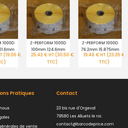
 1000D
Z-PERFORM 1000D
Z-PERFORM 1000D
TAILS
PLUS DE DÉTAILS
PLUS DE DÉTAILS
01.6mm
100mm 124.6mm
76.2mm 15.875mm
T
(19.06 €
25.42 € HT
(30.50 €
19.46 € HT
(23.35 €
C)
TTC)
TTC)
ons Pratiques
Contact
nous
23 bis rue d'Orgeval
78580 Les Alluets le roi.
gales
contact@barcodeprice.com
générales de vente