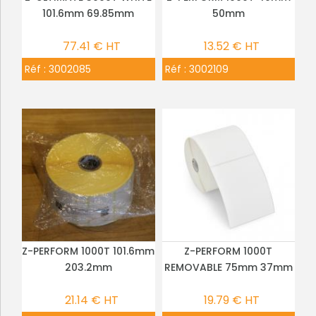
PLUS DE DÉTAILS
PLUS DE DÉTAILS
101.6mm 69.85mm
50mm
77.41 € HT
13.52 € HT
Réf :
3002085
Réf :
3002109
Z-PERFORM 1000T 101.6mm
Z-PERFORM 1000T
PLUS DE DÉTAILS
PLUS DE DÉTAILS
203.2mm
REMOVABLE 75mm 37mm
21.14 € HT
19.79 € HT