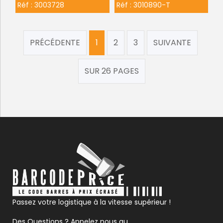
Réf :
3003728
Réf :
3010890-T
PRÉCÉDENTE
1
2
3
SUIVANTE
SUR 26 PAGES
Passez votre logistique à la vitesse supérieur !
Des Questions ? Appelez nous au