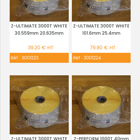
Z-ULTIMATE 3000T WHITE
Z-ULTIMATE 3000T WHITE
PLUS DE DÉTAILS
PLUS DE DÉTAILS
30.559mm 20.635mm
101.6mm 25.4mm
39.20 € HT
79.90 € HT
Réf :
3001223
Réf :
3001224
Z-ULTIMATE 3000T WHITE
Z-PERFORM 1000T 40mm