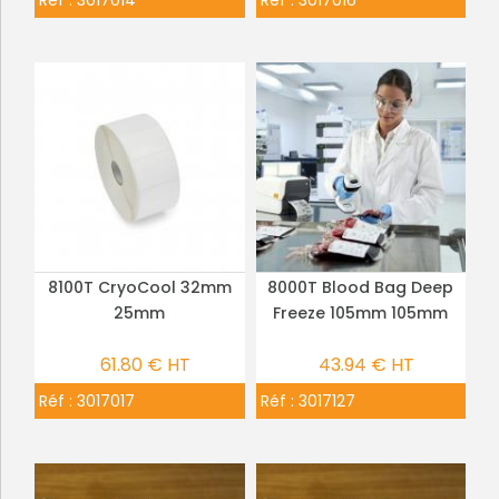
8100T CryoCool 32mm
8000T Blood Bag Deep
PLUS DE DÉTAILS
PLUS DE DÉTAILS
25mm
Freeze 105mm 105mm
61.80 € HT
43.94 € HT
Réf :
3017017
Réf :
3017127