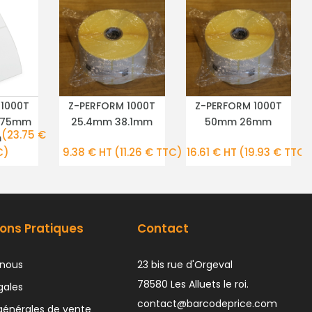
 1000T
Z-PERFORM 1000T
Z-PERFORM 1000T
TAILS
PLUS DE DÉTAILS
PLUS DE DÉTAILS
 75mm
25.4mm 38.1mm
50mm 26mm
(23.75 €
m
C)
9.38 € HT
(11.26 € TTC)
16.61 € HT
(19.93 € TTC)
ons Pratiques
Contact
nous
23 bis rue d'Orgeval
78580 Les Alluets le roi.
gales
contact@barcodeprice.com
générales de vente