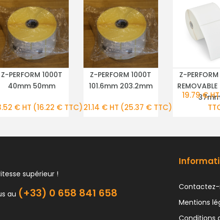
Z-PERFORM 1000T
Z-PERFORM 1000T
Z-PERFORM
PLUS DE DÉTAILS
PLUS DE DÉTAILS
PLUS DE DÉ
40mm 50mm
101.6mm 203.2mm
REMOVABLE
19.79 € HT
37m
3.52 € HT
(16.22 € TTC)
21.14 € HT
(25.37 € TTC)
TT
Informati
itesse supérieur !
Contactez-
(+33) 0 658 841 658
us au
Mentions lé
Conditions 