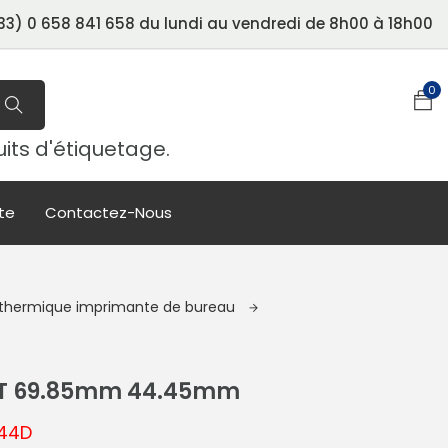
3) 0 658 841 658 du lundi au vendredi de 8h00 à 18h00
0
uits d'étiquetage.
te
Contactez-Nous
t thermique imprimante de bureau
0T 69.85mm 44.45mm
044D