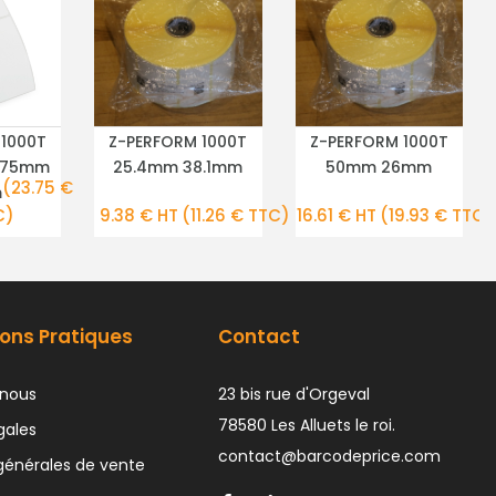
 1000T
Z-PERFORM 1000T
Z-PERFORM 1000T
TAILS
PLUS DE DÉTAILS
PLUS DE DÉTAILS
 75mm
25.4mm 38.1mm
50mm 26mm
(23.75 €
m
C)
9.38 € HT
(11.26 € TTC)
16.61 € HT
(19.93 € TTC)
ons Pratiques
Contact
nous
23 bis rue d'Orgeval
78580 Les Alluets le roi.
gales
contact@barcodeprice.com
générales de vente