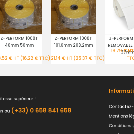
Z-PERFORM 1000T
Z-PERFORM 1000T
Z-PERFORM
PLUS DE DÉTAILS
PLUS DE DÉTAILS
PLUS DE DÉ
40mm 50mm
101.6mm 203.2mm
REMOVABLE
19.79 € HT
37m
3.52 € HT
(16.22 € TTC)
21.14 € HT
(25.37 € TTC)
TT
Informati
itesse supérieur !
Contactez-
(+33) 0 658 841 658
us au
Mentions lé
Conditions 