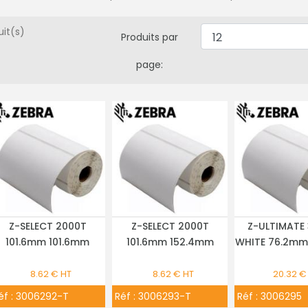
uit(s)
Produits par
page:
Z-SELECT 2000T
Z-SELECT 2000T
Z-ULTIMATE
PLUS DE DÉTAILS
PLUS DE DÉTAILS
PLUS DE DÉ
101.6mm 101.6mm
101.6mm 152.4mm
WHITE 76.2mm
8.62 € HT
8.62 € HT
20.32 €
éf :
3006292-T
Réf :
3006293-T
Réf :
3006295