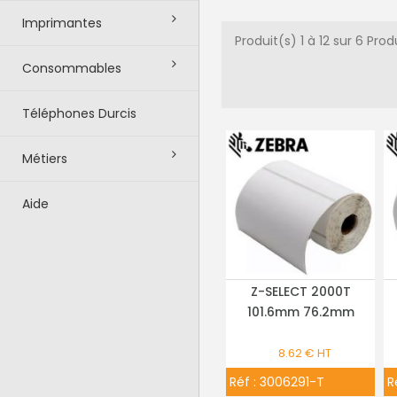
Imprimantes
Produit(s) 1 à 12 sur 6 Prod
Consommables
Téléphones Durcis
Métiers
Aide
Z-SELECT 2000T
PLUS DE DÉTAILS
101.6mm 76.2mm
8.62 € HT
Réf :
3006291-T
R