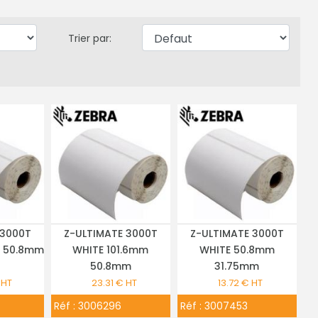
Trier par:
 3000T
Z-ULTIMATE 3000T
Z-ULTIMATE 3000T
TAILS
PLUS DE DÉTAILS
PLUS DE DÉTAILS
 50.8mm
WHITE 101.6mm
WHITE 50.8mm
50.8mm
31.75mm
 HT
23.31 € HT
13.72 € HT
Réf :
3006296
Réf :
3007453