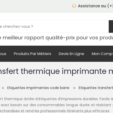
Assistance au (+3
 meilleur rapport qualité-prix pour vos prod
ous
Produits Par Métiers
Devis En Ligne
Mon Comp
ansfert thermique imprimante 
Etiquettes imprimantes code barre
Etiquettes transfe
rt thermique dotée d’étiquettes d’impressions durables. Facile 
 avez besoin sur des consommables longue durée et résistant a
chandises et rend les professionnels itinérants plus efficaces