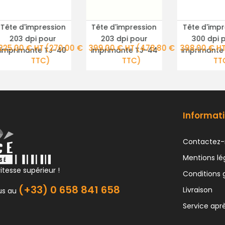
Tête d'impression
Tête d'impression
Tête d'impr
PLUS DE DÉTAILS
PLUS DE DÉTAILS
PLUS DE DÉ
203 dpi pour
203 dpi pour
300 dpi 
225.00 € HT
(270.00 €
399.00 € HT
(478.80 €
398.00 € H
imprimante TJ-40
imprimante TJ-44
imprimante 
TTC)
TTC)
TT
Informati
Contactez-
Mentions lé
itesse supérieur !
Conditions 
(+33) 0 658 841 658
Livraison
us au
Service apr