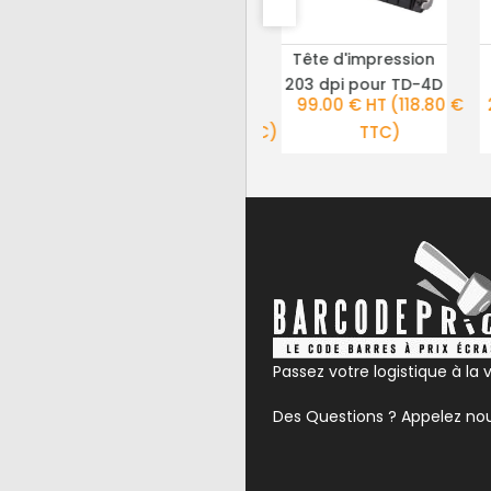
ique
Stylo nettoyeur de
Tête d'impression
AILS
PLUS DE DÉTAILS
PLUS DE DÉTAILS
te
tete d'imprimante
203 dpi pour TD-4D
(168.00 €
99.00 € HT
(118.80 €
thermique
)
5.40 € HT
(6.48 € TTC)
TTC)
s/mm
)
Passez votre logistique à la v
Des Questions ? Appelez no