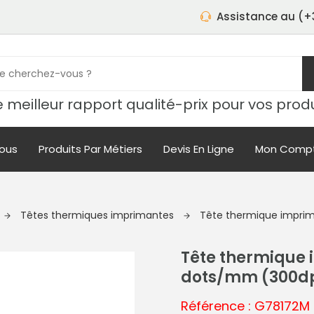
Assistance au (+3
 meilleur rapport qualité-prix pour vos prod
ous
Produits Par Métiers
Devis En Ligne
Mon Comp
Têtes thermiques imprimantes
Tête thermique imprim
Tête thermique 
dots/mm (300d
Référence : G78172M