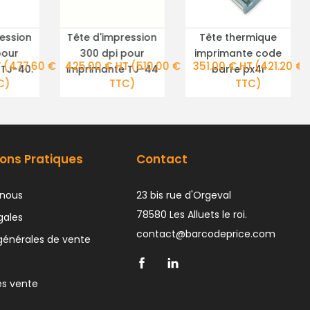
ession
Tête d'impression
Tête thermique
TAILS
PLUS DE DÉTAILS
PLUS DE DÉTAILS
pour
300 dpi pour
imprimante code
T
(477.60 €
425.00 € HT
(510.00 €
351.00 € HT
(421.20 €
TJ-40.
imprimante TJ-44
barre px4i
C)
TTC)
TTC)
ons Pratiques
Contact
nous
23 bis rue d'Orgeval
78580 Les Alluets le roi.
gales
contact@barcodeprice.com
générales de vente
ès vente