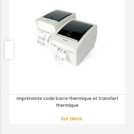
Imprimante code barre thermique et transfert
Imprimante code barre thermique lp 2824
PLUS DE DÉTAILS
PLUS DE DÉTAILS
reconditionnée
thermique
185.00 € HT
202.50 € HT
Sur devis