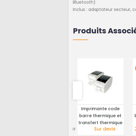
Bluetooth)
Inclus : adaptateur secteur, c
Produits Associ
ION
EN PROMOTION
nte
Imprimante code
Imprimante code
ÉTAILS
PLUS DE DÉTAILS
PLUS DE DÉTAILS
tes 4
barre thermique et
barre thermique lp
rmique
transfert thermique
2824
T
Sur devis
202.50 € HT
485.00 € HT
185.00 € HT
D4520
reconditionnée