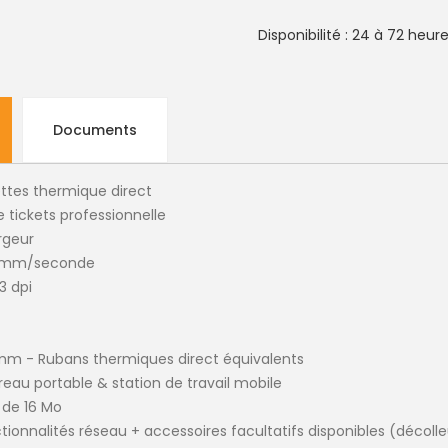
Disponibilité : 24 à 72 heur
Documents
ttes thermique direct
 tickets professionnelle
rgeur
,4 mm/seconde
3 dpi
3 mm - Rubans thermiques direct équivalents
reau portable & station de travail mobile
 de 16 Mo
ionnalités réseau + accessoires facultatifs disponibles (décolleu