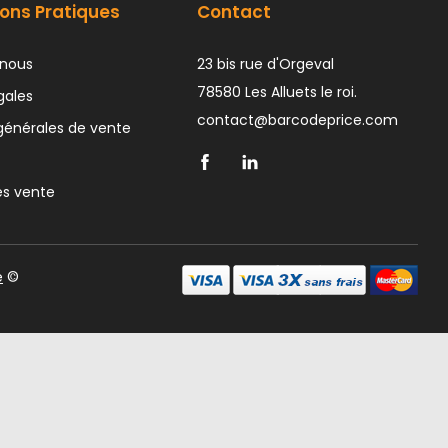
ons Pratiques
Contact
nous
23 bis rue d'Orgeval
78580 Les Alluets le roi.
gales
contact@barcodeprice.com
générales de vente
ès vente
e
©