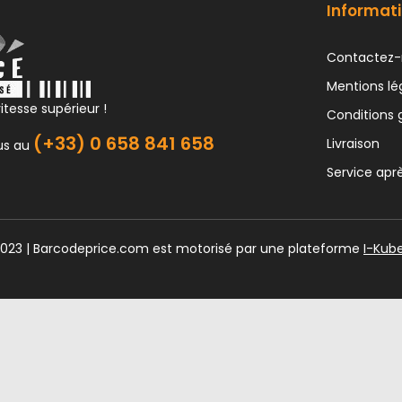
Informati
Contactez-
Mentions lé
itesse supérieur !
Conditions 
(+33) 0 658 841 658
Livraison
us au
Service apr
2023 | Barcodeprice.com est motorisé par une plateforme
I-Kub