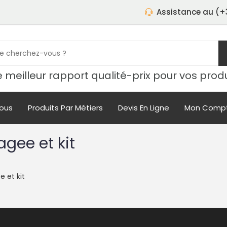
Assistance au (+3
 meilleur rapport qualité-prix pour vos prod
ous
Produits Par Métiers
Devis En Ligne
Mon Comp
gee et kit
 et kit