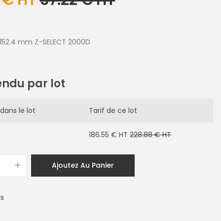
 € HT
57.22 € HT
 152.4 mm Z-SELECT 2000D
endu par lot
dans le lot
Tarif de ce lot
186.55 € HT
228.88 € HT
Ajoutez Au Panier
es