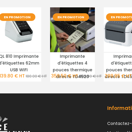
EN PROMOTION
EN PROMOTION
EN PROMOT
QL 810 Imprimante
Imprimante
Imprima
PLUS DE DÉTAILS
PLUS DE DÉTAILS
PLUS DE DÉ
d'étiquettes 62mm
d'étiquettes 4
d'étiquet
USB WIFI
pouces thermique
pouces the
139.80 € HT
359.50 € HT
399.95 € HT
180.00 € HT
485.00 € HT
directe TD4520
directe TD45
Informati
Contactez-