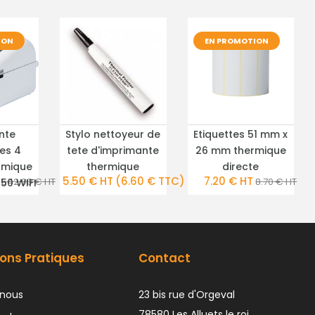
ION
EN PROMOTION
nte
Stylo nettoyeur de
Etiquettes 51 mm x
TAILS
PLUS DE DÉTAILS
PLUS DE DÉTAILS
tes 4
tete d'imprimante
26 mm thermique
rmique
thermique
directe
5.50 € HT
(6.60 € TTC)
7.20 € HT
542.00 € HT
8.70 € HT
50 WIFI
ons Pratiques
Contact
nous
23 bis rue d'Orgeval
78580 Les Alluets le roi.