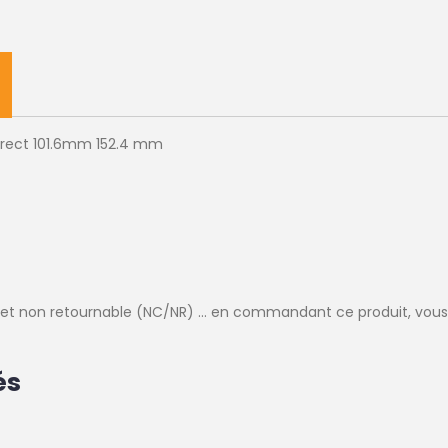
irect 101.6mm 152.4 mm
e et non retournable (NC/NR) ... en commandant ce produit, vous
és