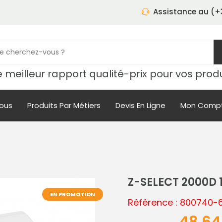
Assistance au (+3
 meilleur rapport qualité-prix pour vos prod
ous
Produits Par Métiers
Devis En Ligne
Mon Comp
Z-SELECT 2000D
EN PROMOTION
Référence : 800740