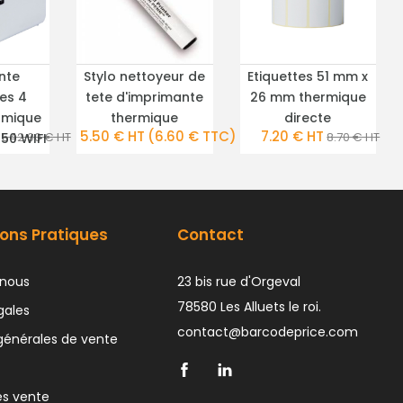
nte
Stylo nettoyeur de
Etiquettes 51 mm x
TAILS
PLUS DE DÉTAILS
PLUS DE DÉTAILS
tes 4
tete d'imprimante
26 mm thermique
rmique
thermique
directe
5.50 € HT
(6.60 € TTC)
7.20 € HT
542.00 € HT
8.70 € HT
50 WIFI
ons Pratiques
Contact
nous
23 bis rue d'Orgeval
78580 Les Alluets le roi.
gales
contact@barcodeprice.com
générales de vente
ès vente