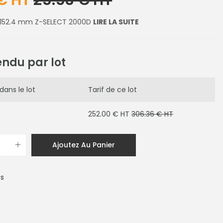
 € HT
25.53 € HT
 152.4 mm Z-SELECT 2000D
LIRE LA SUITE
endu par lot
dans le lot
Tarif de ce lot
252.00 € HT
306.36 € HT
Ajoutez Au Panier
es