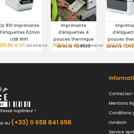
QL 810 Imprimante
Imprimante
Imprima
PLUS DE DÉTAILS
PLUS DE DÉTAILS
PLUS DE DÉ
d'étiquettes 62mm
d'étiquettes 4
d'étiquet
USB WIFI
pouces thermique
pouces the
139.80 € HT
359.50 € HT
399.95 € HT
180.00 € HT
485.00 € HT
directe TD4520
directe TD45
Informati
Contactez-
Mentions lé
itesse supérieur !
Conditions 
(+33) 0 658 841 658
Livraison
us au
Service apr