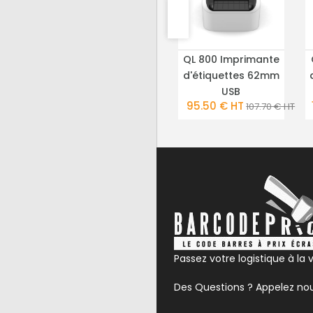
 A4
logiciel NUTRI INFO
QL 800 Imprimante
AILS
PLUS DE DÉTAILS
PLUS DE DÉTAILS
hrome
d'étiquettes 62mm
118.80 €
USB
)
Sur devis
95.50 € HT
107.70 € HT
Passez votre logistique à la v
Des Questions ? Appelez no